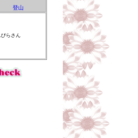
登山
んぴらさん